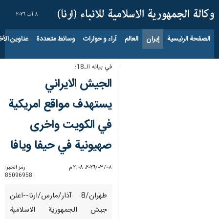
٨ آب ٢٠٢٦
الصفحة الرئيسية
إيران
العالم
آراء و حوارات
وسائط متعددة
عناوين الأخب
في بيانه الـ18؛
الجيش الايراني
يستهدف مواقع امريكية
في الكويت واخرى
صهيونية في حيفا ويافا
٠٨‏/٠٣‏/٢٠٢٦، ٢:٠٨ م
رمز الخبر:
86096958
طهران/8 آذار/مارس/ارنا--اعلن
جيش الجمهورية الاسلامية