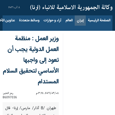
٨ آب ٢٠٢٦
الصفحة الرئيسية
إيران
العالم
آراء و حوارات
وسائط متعددة
عناوين الأخب
وزير العمل : منظمة
العمل الدولية يجب أن
تعود إلى واجبها
الأساسي لتحقيق السلام
المستدام
٠٨‏/٠٣‏/٢٠٢٦، ٣:٢٨ م
رمز الخبر:
86097036
طهران /8 آذار/ مارس/ إرنا- قال