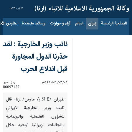
٧ آب ٢٠٢٦
الصفحة الرئيسية
إيران
العالم
آراء و حوارات
وسائط متعددة
عناوين الأخب
نائب وزير الخارجية : لقد
حذرنا الدول المجاورة
قبل اندلاع الحرب
٠٨‏/٠٣‏/٢٠٢٦، ٥:٤٩ م
رمز الخبر:
86097132
طهران /8 آذار/ مارس/ إرنا- قال
نائب وزير الخارجية الايراني
للشؤون القنصلية والبرلمانية
والجاليات الإيرانية "وحيد جلال