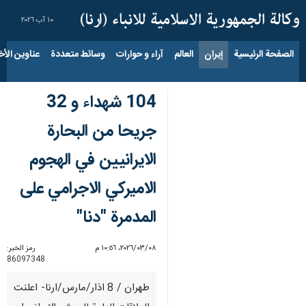
١٠ آب ٢٠٢٦
الصفحة الرئيسية
إيران
العالم
آراء و حوارات
وسائط متعددة
عناوين الأخب
104 شهداء و 32
جريحا من البحارة
الايرانيين في الهجوم
الاميركي الاجرامي على
المدمرة "دنا"
٠٨‏/٠٣‏/٢٠٢٦، ١٠:٥٦ م
رمز الخبر:
86097348
طهران / 8 اذار/مارس/ارنا- اعلنت