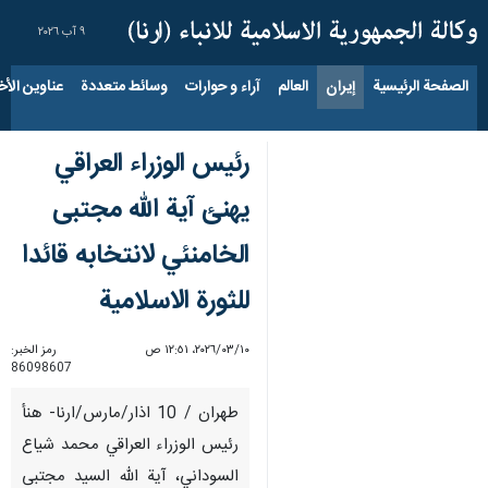
٩ آب ٢٠٢٦
الصفحة الرئيسية
إيران
العالم
آراء و حوارات
وسائط متعددة
عناوين الأخب
رئيس الوزراء العراقي
يهنئ آية الله مجتبى
الخامنئي لانتخابه قائدا
للثورة الاسلامية
١٠‏/٠٣‏/٢٠٢٦، ١٢:٥١ ص
رمز الخبر:
86098607
طهران / 10 اذار/مارس/ارنا- هنأ
رئيس الوزراء العراقي محمد شياع
السوداني، آية الله السيد مجتبى