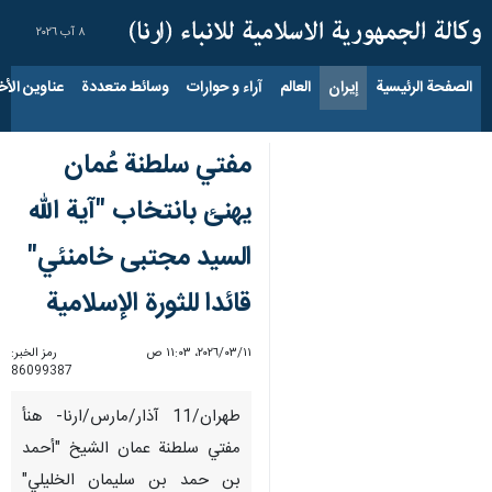
٨ آب ٢٠٢٦
الصفحة الرئيسية
إيران
العالم
آراء و حوارات
وسائط متعددة
عناوين الأخب
مفتي سلطنة عُمان
يهنئ بانتخاب "آية الله
السيد مجتبى خامنئي"
قائدا للثورة الإسلامية
١١‏/٠٣‏/٢٠٢٦، ١١:٠٣ ص
رمز الخبر:
86099387
طهران/11 آذار/مارس/ارنا- هنأ
مفتي سلطنة عمان الشيخ "أحمد
بن حمد بن سليمان الخليلي"