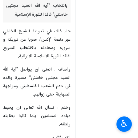
بانتخاب "آية الله السيد مجتبى
خامنئي" قائدا للثورة الإسلامية.
جاء ذلك في تدوينة للشيخ الخليلي
عبر منصة "إكس"، معربا عن تبريكه و
سروره وسعادته بالانتخاب السريع
لقائد الثورة الاسلامية الايرانية.
واضاف : اتمنى ان يواصل "آية الله
السيد مجتبى خامنئي" مسيرة والده
في دعم الشعب الفلسطيني ومواجهة
الصهاينة حتى زوالهم.
وختم : نسأل الله تعالى ان يحيط
عباده المسلمين اينما كانوا بعنايته
♿︎
ولطفه.
انتهى**ر.م