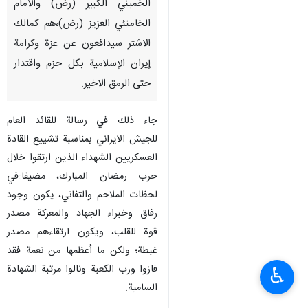
الخميني الكبير (رض) والامام
الخامنئي العزيز (رض)،هم كمالك
الاشتر سيدافعون عن عزة وكرامة
إيران الإسلامية بكل حزم واقتدار
حتى الرمق الاخير.
جاء ذلك في رسالة للقائد العام
للجيش الايراني بمناسبة تشييع القادة
العسكريين الشهداء الذين ارتقوا خلال
حرب رمضان المبارك، مضيفا:في
لحظات الملاحم والتفاني، يكون وجود
رفاق وخبراء الجهاد والمعركة مصدر
قوة للقلب، ويكون ارتقاءهم مصدر
غبطة؛ ولكن ما أعظمها من نعمة فقد
فازوا ورب الكعبة ونالوا مرتبة الشهادة
♿︎
السامية.