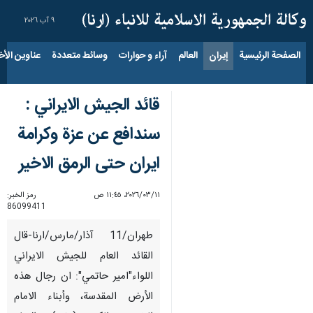
٩ آب ٢٠٢٦
الصفحة الرئيسية
إيران
العالم
آراء و حوارات
وسائط متعددة
عناوين الأخب
قائد الجيش الايراني :
سندافع عن عزة وكرامة
ايران حتى الرمق الاخير
١١‏/٠٣‏/٢٠٢٦، ١١:٤٥ ص
رمز الخبر:
86099411
طهران/11 آذار/مارس/ارنا-قال
القائد العام للجيش الايراني
اللواء"امير حاتمي": ان رجال هذه
الأرض المقدسة، وأبناء الامام