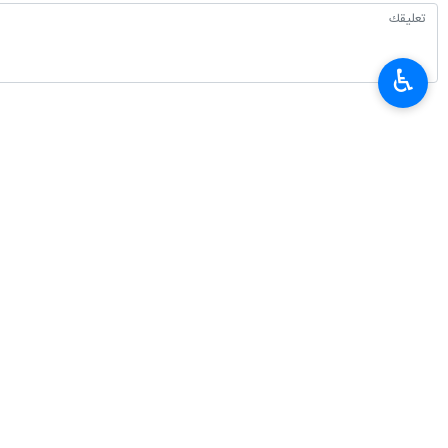
♿︎
أحدث الأخبار
محافظ البنك المركزي الايراني: تصريحات وزير الخزانة الأمريكي بشأن الاقتصاد ال
٢٠٢٦-٠٨-٠٧ ٢٣:٣٢
القوات المسلحة اليمنية تستهدف تحشدات سعودية بـ"صحن الجن" في مأرب
٢٠٢٦-٠٨-٠٧ ٢٣:٢٦
بزشكيان: لن نرضخ لمنطق القوة لكننا لا نسعى ايضا وراء الحرب والعدوان
٢٠٢٦-٠٨-٠٧ ٢٣:١٧