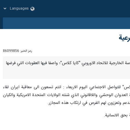
رعية
رمز الخبر:
86099856
لسياسة الخارجية للاتحاد الاوروبي "كايا كلاس"؛ واصفا فيها العقوبات التي فرضها
 للتواصل الاجتماعي اليوم الاربعاء : انتم تسعون الى معاقبة ايران لقاء
ة، وايضا ازاء صمودها في مواجهة العدوان الوحشي واللاقانوني الذي شنته الولايات المتحدة الامريكية والكيان
لدعم وتعززون لهم الفرص في ارتكاب هذه المجازر.
بحق الانسانية.