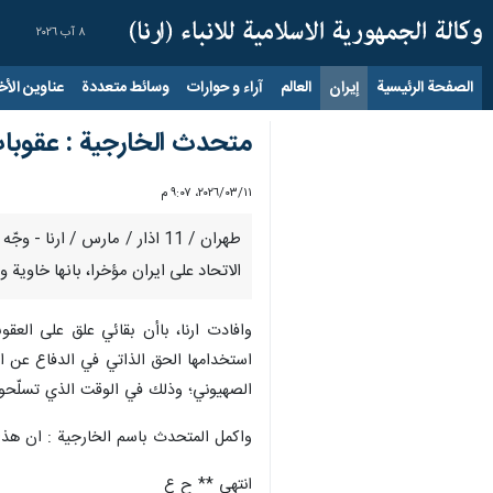
٨ آب ٢٠٢٦
الصفحة الرئيسية
إيران
العالم
آراء و حوارات
وسائط متعددة
عناوين الأخب
متحدث الخارجية : عقوبات 
١١‏/٠٣‏/٢٠٢٦، ٩:٠٧ م
طهران / 11 اذار / مارس / ار
الاتحاد على ايران مؤخرا، بانها خاوية وغ
وافادت ارنا، باأن بقائي علق على العق
الصهيوني؛ وذلك في الوقت الذي تسلّحون 
واكمل المتحدث باسم الخارجية : ان هذا ا
انتهى ** ح ع