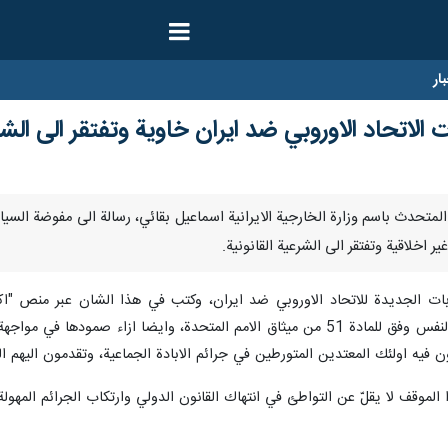
ار
الاتحاد الاوروبي ضد ايران خاوية وتفتقر الى الش
نا - وجّه المتحدث باسم وزارة الخارجية الايرانية اسماعيل بقائي، رسالة الى مفوضة ا
ير اخلاقية وتفتقر الى الشرعية القانونية.
وبات الجديدة للاتحاد الاوروبي ضد ايران، وكتب في هذا الشان عبر منص "اكس"
استخدامها الحق الذاتي في الدفاع عن النفس وفق للمادة 51 من ميثاق الامم المتحد
فيه اولئك المعتدين المتورطين في جرائم الابادة الجماعية، وتقدمون اليهم ا
لموقف لا يقلّ عن التواطئ في انتهاك القانون الدولي وارتكاب الجرائم المهولة 