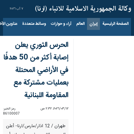
٧ آب ٢٠٢٦
الصفحة الرئيسية
إيران
العالم
آراء و حوارات
وسائط متعددة
عناوين الأخب
الحرس الثوري يعلن
إصابة أكثر من 50 هدفًا
في الأراضي المحتلة
بعمليات مشتركة مع
المقاومة اللبنانية
١٢‏/٠٣‏/٢٠٢٦، ٢:٣٢ ص
رمز الخبر:
86100007
طهران / 12 اذار/مارس/ارنا- أعلن