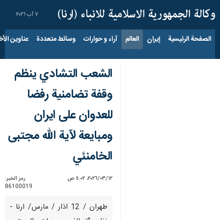
٧ آب ٢٠٢٦
الصفحة الرئيسية
إيران
العالم
آراء و حوارات
وسائط متعددة
عناوين الأخب
الشعب التشادي ينظم
وقفة تضامنية رفضا
للعدوان على ايران
ومبايعة لآية الله مجتبى
الخامنئي
١٢‏/٠٣‏/٢٠٢٦، ٤:٠٢ ص
رمز الخبر:
86100019
طهران / 12 اذار / مارس/ ارنا -