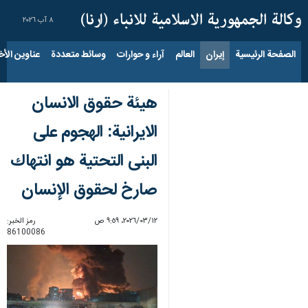
٨ آب ٢٠٢٦
الصفحة الرئيسية
إيران
العالم
آراء و حوارات
وسائط متعددة
عناوين الأخب
هيئة حقوق الانسان
الايرانية: الهجوم على
البنى التحتية هو انتهاك
صارخ لحقوق الإنسان
١٢‏/٠٣‏/٢٠٢٦، ٩:٥٩ ص
رمز الخبر:
86100086