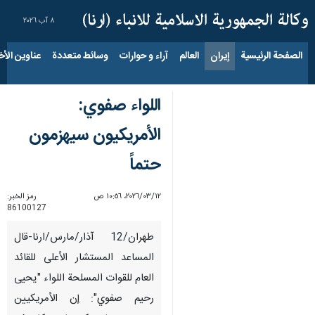
٨ آب ٢٠٢٦
الصفحة الرئيسية
إيران
العالم
آراء و حوارات
وسائط متعددة
عناوين الأخب
اللواء صفوي:
الأمريكيون سيهزمون
حتماً
١٢‏/٠٣‏/٢٠٢٦، ١٠:٥٦ ص
رمز الخبر:
86100127
طهران/12 آذار/مارس/ارنا-قال
المساعد المستشار الأعلى للقائد
العام للقوات المسلحة اللواء "یحیی
رحیم صفوي": إن الأمريكيين