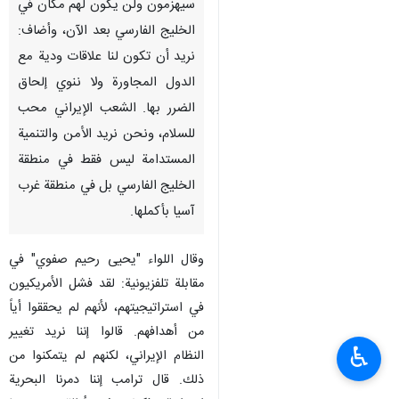
سيهزمون ولن يكون لهم مكان في
الخليج الفارسي بعد الآن، وأضاف:
نريد أن تكون لنا علاقات ودية مع
الدول المجاورة ولا ننوي إلحاق
الضرر بها. الشعب الإيراني محب
للسلام، ونحن نريد الأمن والتنمية
المستدامة ليس فقط في منطقة
الخليج الفارسي بل في منطقة غرب
آسيا بأكملها.
وقال اللواء "يحيى رحيم صفوي" في
مقابلة تلفزيونية: لقد فشل الأمريكيون
في استراتيجيتهم، لأنهم لم يحققوا أياً
من أهدافهم. قالوا إننا نريد تغيير
♿︎
النظام الإيراني، لكنهم لم يتمكنوا من
ذلك. قال ترامب إننا دمرنا البحرية