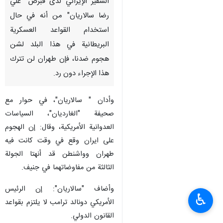
السفير الإيراني لدى قبرص "علي
رضا سالاريان" من أنه في حال
استخدام القواعد العسكرية
البريطانية في هذا البلد لشن
هجوم ضدنا، فإن طهران لن تترك
هذا الإجراء دون رد.
وأدان " سالاريان"، في حوار مع
صحيفة "الغارديان"، السياسات
العدوانية الأمريكية، وقال: إن الهجوم
علی ایران وقع في وقت كانت فيه
طهران وواشنطن قد أنهتا الجولة
الثالثة من مفاوضاتهما في جنيف.
وأضاف "سالاريان": إن الرئيس
♿︎
الأمريكي دونالد ترامب لا يلتزم بقواعد
القانون الدولي.