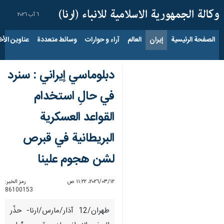
٦ آب ٢٠٢٦
الصفحة الرئيسية
إيران
العالم
آراء و حوارات
وسائط متعددة
عناوين الأخب
دبلوماسي إيراني : سنرد
في حالِ استخدام
القواعد العسكرية
البريطانية في قبرص
لشن هجوم علینا
١٢‏/٠٣‏/٢٠٢٦، ١١:٢٢ ص
رمز الخبر:
86100153
طهران/12 آذار/مارس/ارنا- حذّر