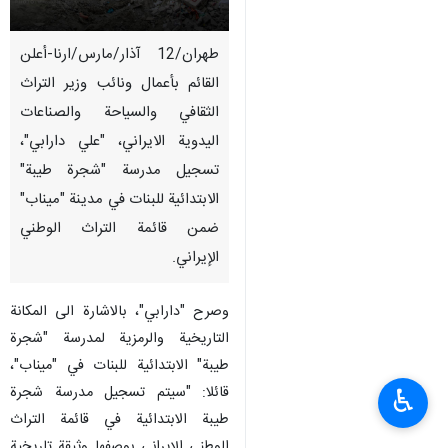
طهران/12 آذار/مارس/ارنا-أعلن
القائم بأعمال ونائب وزير التراث
الثقافي والسياحة والصناعات
اليدوية الايراني، "علي دارابي"،
تسجيل مدرسة "شجرة طيبة"
الابتدائية للبنات في مدينة "ميناب"
ضمن قائمة التراث الوطني
الإيراني.
وصرح "دارابي"، بالاشارة الى المكانة
التاريخية والرمزية لمدرسة "شجرة
طيبة" الابتدائية للبنات في "ميناب"،
قائلا: "سيتم تسجيل مدرسة شجرة
♿︎
طيبة الابتدائية في قائمة التراث
الوطني الإيراني بوصفها وثيقة تاريخية