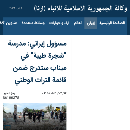
٨ آب ٢٠٢٦
الصفحة الرئيسية
إيران
العالم
آراء و حوارات
وسائط متعددة
عناوين الأخب
مسؤول إيراني: مدرسة
"شجرة طيبة" في
ميناب ستدرج ضمن
قائمة التراث الوطني
١٢‏/٠٣‏/٢٠٢٦، ٣:١٨ م
رمز الخبر:
86100378