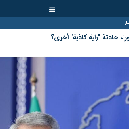
ار
اء حادثة "راية كاذبة" أخرى؟