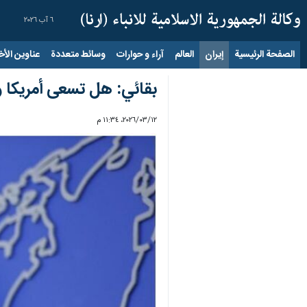
٦ آب ٢٠٢٦
الصفحة الرئيسية
إيران
العالم
آراء و حوارات
وسائط متعددة
عناوين الأخب
بقائي: هل تسعى أمريكا ور
١٢‏/٠٣‏/٢٠٢٦، ١١:٣٤ م