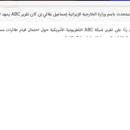
وكتب بقائي، في مدونة على منصة إكس ردًا على تقرير شبكة ABC التلفزيونية ا
الطائرات المسيرة الإيرانية بشكل كافٍ!.