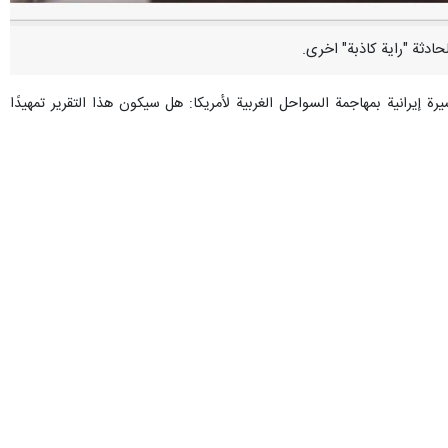
لأمريكية حول احتمال قيام طائرات مسيرة إيرانية بمهاجمة السواحل الغربية لأمريكا: هل سيكون هذا التقرير تمهيدًا
جعفر مشکین فام