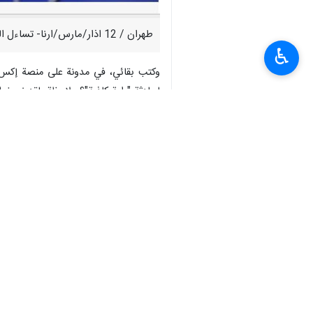
طهران / 12 اذار/مارس/ارنا- تساءل المتحدث باسم وزارة الخارجية الإيرانية إسماعيل بقائي إن كان تقرير ABC يمهد لحادثة "راية كاذبة" اخرى.
♿︎
لحادثة "راية كاذبة"؟ ملاحظة: لقد نسخوا 
انتهى ** 2342
إيران
أمن و دفاع
٠ Persons