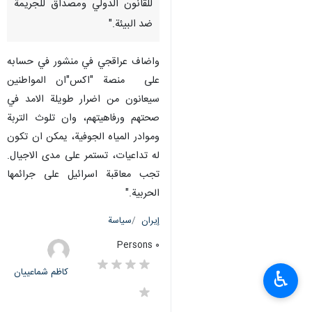
للقانون الدولي ومصداق للجريمة
ضد البيئة."
واضاف عراقجي في منشور في حسابه
على منصة "اكس"ان المواطنين
سيعانون من اضرار طويلة الامد في
صحتهم ورفاهيتهم، وان تلوث التربة
وموادر المياه الجوفية، يمكن ان تكون
له تداعيات، تستمر على مدى الاجيال.
تجب معاقبة اسرائيل على جرائمها
الحربية."
إيران
سياسة
٠ Persons
کاظم شماعییان
♿︎