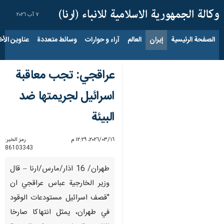
٧ آب ٢٠٢٦
الصفحة الرئيسية
إيران
العالم
آراء و حوارات
وسائط متعددة
عناوين الأخب
عراقجي: تجب معاقبة
اسرائيل لجريمتها ضد
البيئة
١٦‏/٠٣‏/٢٠٢٦، ١٢:٢٩ م
رمز الخبر:
86103343
طهران/ 16 اذار/مارس/ارنا – قال
وزير الخارجية عباس عراقجي ان
"قصف اسرائيل مستودعات الوقود
في طهران، يمثل انتهاكا صارخا