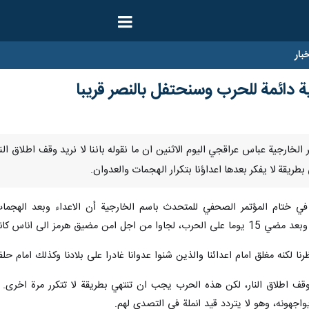
ار
ة دائمة للحرب وسنحتفل بالنصر قريبا
قال وزير الخارجية عباس عراقجي اليوم الاثنين ان ما نقوله باننا لا نريد وقف اطل
طريقة لا يفكر بعدها اعداؤنا بتكرار الهجمات والعدوان.
تام المؤتمر الصحفي للمتحدث باسم الخارجية أن الاعداء وبعد الهجمات و
مس، ويريدون من الدول الاخرى ان تساعدهم.
لكنه مغلق امام اعدائنا والذين شنوا عدوانا غادرا على بلادنا وكذلك امام حلفا
قف اطلاق النار، لكن هذه الحرب يجب ان تنتهي بطريقة لا تتكرر مرة اخرى. وا
جهونه، وهو لا يتردد قيد انملة في التصدي لهم.