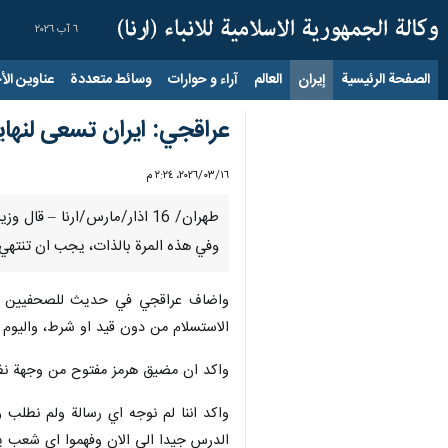
٦ آب ٢٠٢٦
الصفحة الرئيسية
إيران
العالم
آراء و حوارات
وسائط متعددة
عناوين الأخب
عراقجي: ايران تسعى لنهاي
١٦‏/٠٣‏/٢٠٢٦، ٢:٢٤ م
طهران/ 16 اذار/مارس/ارنا – 
وفي هذه المرة بالذات، يجب ان تنتهي ب
واضاف عراقجي في حديث للصحفيين في خ
الاستسلام من دون قيد او شرط، واليوم وبعد مضي 15 يوما على الحرب، لجاوا من اجل امن مضيق هرمز الى اناس كانوا يعتبرونهم اعداء حتى الا
واكد ان مضيق هرمز مفتوح من وجهة نظرنا 
واكد اننا لم نوجه اي رسالة ولم نطلب و
الدرس جيدا الى الان وفهموا اي شعب يوا