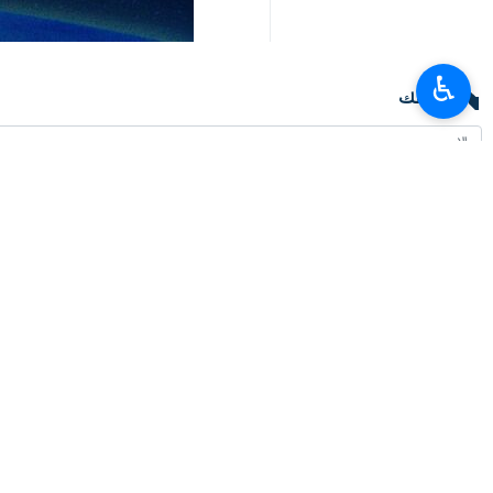
♿︎
تعليقك
أحدث الأخبار
حركة العبور في منفذ مهران الحدودي سجلت رقما قياسيا عالميا
٢٠٢٦-٠٨-٠٦ ٠٤:١٩