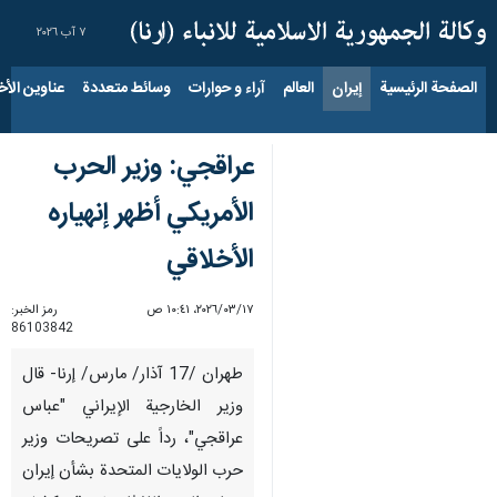
٧ آب ٢٠٢٦
الصفحة الرئيسية
إيران
العالم
آراء و حوارات
وسائط متعددة
عناوين الأخب
عراقجي: وزير الحرب
الأمريكي أظهر إنهياره
الأخلاقي
١٧‏/٠٣‏/٢٠٢٦، ١٠:٤١ ص
رمز الخبر:
86103842
طهران /17 آذار/ مارس/ إرنا- قال
وزير الخارجية الإيراني "عباس
عراقجي"، رداً على تصريحات وزير
حرب الولايات المتحدة بشأن إيران