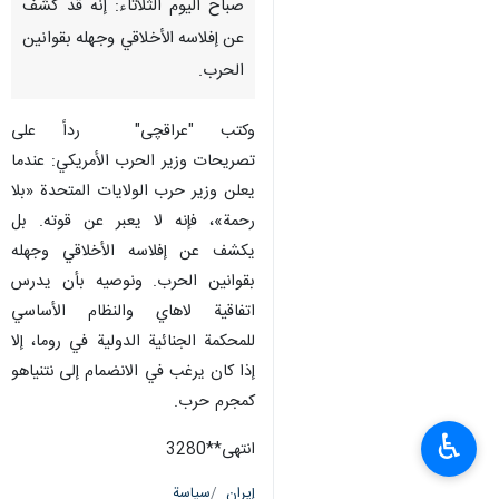
صباح اليوم الثلاثاء: إنه قد كشف
عن إفلاسه الأخلاقي وجهله بقوانين
الحرب.
وكتب "عراقچی" رداً على
تصريحات وزير الحرب الأمريكي: عندما
يعلن وزير حرب الولايات المتحدة «بلا
رحمة»، فإنه لا يعبر عن قوته. بل
يكشف عن إفلاسه الأخلاقي وجهله
بقوانين الحرب. ونوصيه بأن يدرس
اتفاقية لاهاي والنظام الأساسي
للمحكمة الجنائية الدولية في روما، إلا
إذا كان يرغب في الانضمام إلى نتنياهو
كمجرم حرب.
♿︎
انتهی**3280
إيران
سياسة