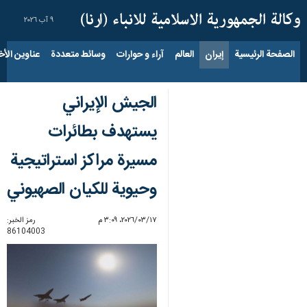
٩ آب ٢٠٢٦
الصفحة الرئيسية
إيران
العالم
آراء و حوارات
وسائط متعددة
عناوين الأخب
الجيش الإيراني
یستهدف بطائرات
مسيرة مراكز استراتيجية
وحيوية للكيان الصهيوني
١٧‏/٠٣‏/٢٠٢٦، ٣:٠٩ م
رمز الخبر:
86104003