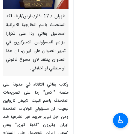
طهران / 17 اذار/مارس/ارنا- اكد
المتحدث باسم الخارجية الايرانية
اسماعيل بقائي ردا على تكرارا
مزاعم المسؤولين الاميركيين في
تبرير العدوان على ايران، ان هذا
العدوان يفتقد لاي مسوغ قانوني
او منطقي او اخلاقي.
وكتب بقائي الثلاثاء في مدونة على
منصة "اكس" ردا على تصريحات
المتحدثة باسم البيت الابيض كارولين
ليفيت: ان مسؤولي الولايات المتحدة
ومن اجل تبرير حربهم غير الشرعية ضد
♿︎
ايران يكررون "كذبة كبرى" وهي
"سعي ايران للحصول على السلاح