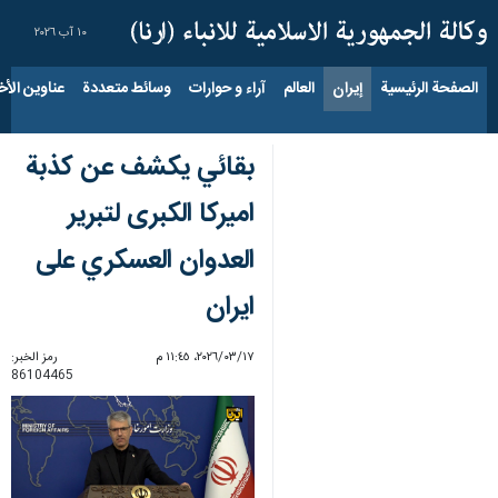
١٠ آب ٢٠٢٦
الصفحة الرئيسية
إيران
العالم
آراء و حوارات
وسائط متعددة
عناوين الأخب
بقائي يكشف عن كذبة
اميركا الكبرى لتبرير
العدوان العسكري على
ايران
١٧‏/٠٣‏/٢٠٢٦، ١١:٤٥ م
رمز الخبر:
86104465