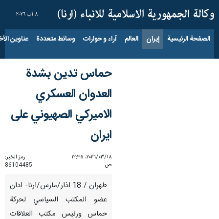
٨ آب ٢٠٢٦
الصفحة الرئيسية
إيران
العالم
آراء و حوارات
وسائط متعددة
عناوين الأخب
حماس تدين بشدة
العدوان العسكري
الاميركي الصهيوني على
ايران
١٨‏/٠٣‏/٢٠٢٦، ١٢:٣٥
رمز الخبر:
ص
86104485
طهران / 18 اذار/مارس/ارنا- ادان
عضو المكتب السياسي لحركة
حماس ورئيس مكتب العلاقات