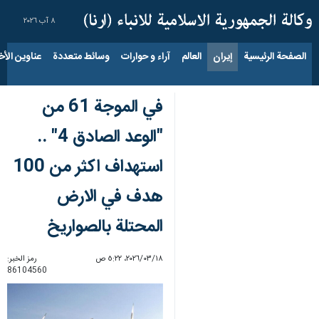
٨ آب ٢٠٢٦
الصفحة الرئيسية
إيران
العالم
آراء و حوارات
وسائط متعددة
عناوين الأخب
في الموجة 61 من
"الوعد الصادق 4" ..
استهداف اكثر من 100
هدف في الارض
المحتلة بالصواريخ
١٨‏/٠٣‏/٢٠٢٦، ٥:٢٢ ص
رمز الخبر:
86104560