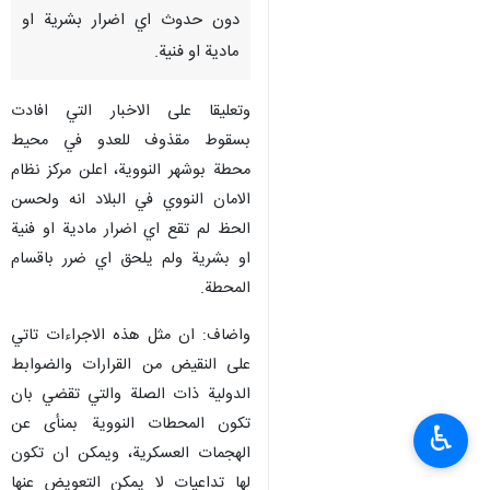
طهران / 18 اذار/مارس/ارنا-
سقط مقذوف للعدو في محيط
محطة بوشهر النووية جنوب ايران
دون حدوث اي اضرار بشرية او
مادية او فنية.
وتعليقا على الاخبار التي افادت
بسقوط مقذوف للعدو في محيط
محطة بوشهر النووية، اعلن مركز نظام
الامان النووي في البلاد انه ولحسن
الحظ لم تقع اي اضرار مادية او فنية
او بشرية ولم يلحق اي ضرر باقسام
♿︎
المحطة.