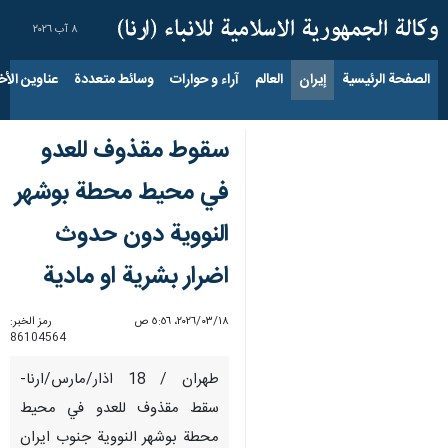
٨ آب ٢٠٢٦
الصفحة الرئيسية
إيران
العالم
آراء و حوارات
وسائط متعددة
عناوين الأخب
سقوط مقذوف للعدو
في محيط محطة بوشهر
النووية دون حدوث
اضرار بشرية او مادية
١٨‏/٠٣‏/٢٠٢٦، ٥:٥٦ ص
رمز الخبر:
86104564