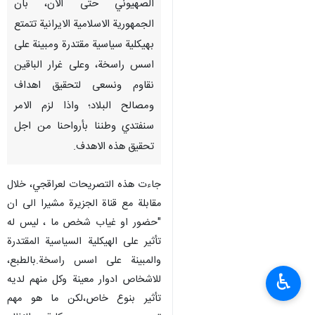
الصهيوني حتى الان، بان
الجمهورية الاسلامية الايرانية تتمتع
بهيكلية سياسية مقتدرة ومبينة على
اسس راسخة، وعلى غرار الباقين
نقاوم ونسعى لتحقيق اهداف
ومصالح البلاد؛ واذا لزم الامر
سنفتدي وطننا بأرواحنا من اجل
تحقيق هذه الاهدف.
جاءت هذه التصريحات لعراقجي، خلال
مقابلة مع قناة الجزيرة مشيرا الى ان
"حضور او غياب شخص ما ، ليس له
تأثير على الهيكلية السياسية المقتدرة
والمبينة على اسس راسخة.بالطبع،
♿︎
للاشخاص ادوار معينة وكل منهم لديه
تأثير بنوع خاص،لكن ما هو مهم