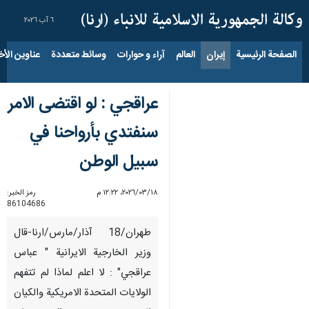
٦ آب ٢٠٢٦
الصفحة الرئيسية
إيران
العالم
آراء و حوارات
وسائط متعددة
عناوين الأخب
عراقجي : لو اقتضى الامر
سنفتدي بأرواحنا في
سبيل الوطن
١٨‏/٠٣‏/٢٠٢٦، ١٢:٢٢ م
رمز الخبر:
86104686
طهران/18 آذار/مارس/ارنا-قال
وزير الخارجية الايرانية " عباس
عراقجي" : لا اعلم لماذا لم تتفهم
الولايات المتحدة الامريكية والكيان