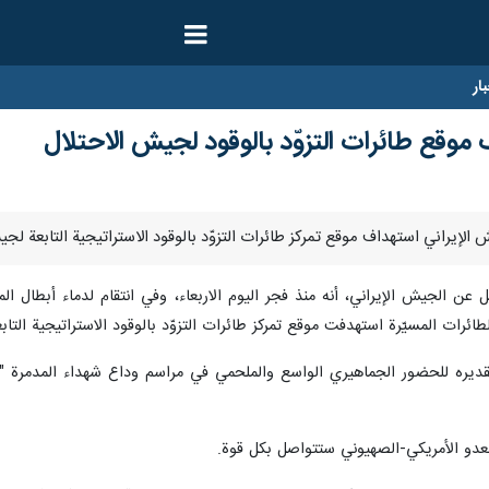
ار
 موقع طائرات التزوّد بالوقود لجيش الاحتلال
 33 الصادر قبل قليل عن الجيش الإيراني، أنه منذ فجر اليوم الاربعاء، وفي انتقام لدماء 
ائرات المسيّرة استهدفت موقع تمركز طائرات التزوّد بالوقود الاستراتيجية ال
يره للحضور الجماهيري الواسع والملحمي في مراسم وداع شهداء المدمرة "دنا"
العدو الأمريكي‑الصهيوني ستتواصل بكل قوة.