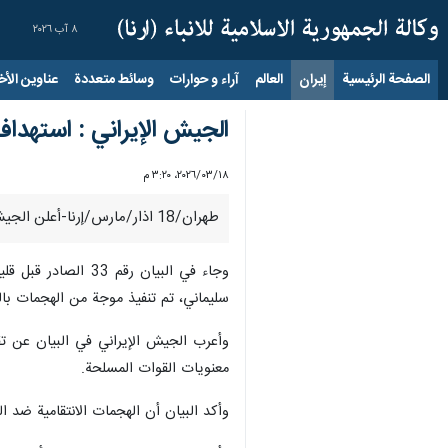
٨ آب ٢٠٢٦
الصفحة الرئيسية
إيران
العالم
آراء و حوارات
وسائط متعددة
عناوين الأخب
الجيش الإيراني : استهداف
١٨‏/٠٣‏/٢٠٢٦، ٣:٢٠ م
طهران/18 اذار/مارس/إرنا-أعلن الجيش الإيراني استهداف موقع تمركز طائرات التزوّد بالوقود الاستراتيجية التابعة لجيش الكيان الصهيوني باستخدام المسيرات.
وجاء في البيان رقم
سليماني، تم تنفيذ موجة من الهجمات بالط
وأعرب الجيش الإيراني في البيان عن تقد
معنويات القوات المسلحة.
وأكد البيان أن الهجمات الانتقامية ضد 