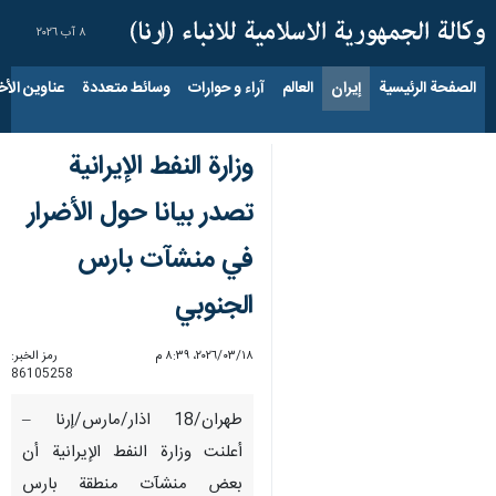
٨ آب ٢٠٢٦
الصفحة الرئيسية
إيران
العالم
آراء و حوارات
وسائط متعددة
عناوين الأخب
وزارة النفط الإيرانية
تصدر بيانا حول الأضرار
في منشآت بارس
الجنوبي
١٨‏/٠٣‏/٢٠٢٦، ٨:٣٩ م
رمز الخبر:
86105258
طهران/18 اذار/مارس/إرنا –
أعلنت وزارة النفط الإيرانية أن
بعض منشآت منطقة بارس