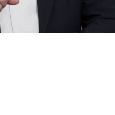
 اكد وزير الخارجية الايراني عباس عراقجي ، اثر لامبلاة المجتمع الدولي تجاه تطبيع
اخلاقي والسياسي.
الاربعاء: تصوروا لو ان الرئيس الايراني، قام، ببرود ومن دون اي لبس، ب
كونغرس، كبار الجنرالات، ومن ثم يعلن "سنحذفهم جميعا واحدا تلو اخر". في 
 تفرض عقوبات، تطلق تهديدات، وربما حتى الحرب، كل هذه الامور تحدث تحت 
اللعبة تتغير. ادعياء "القانون والنظام" اولئك اما انهم يلوذون بالصمت او يل
س نفاقا فقط، فالنفاق مازال يحمل معه علامة عن الحياء في ذاته واضاف: هذه 
تياز يبقى محفوظا للحلفاء.