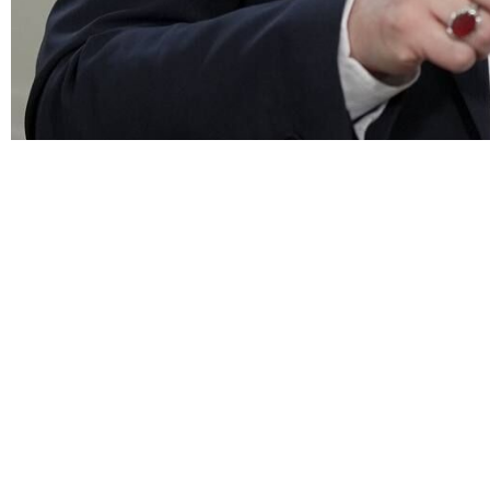
 الارهاب الصهيوني، انه كما كان الحال دوما فان "اسرائيل" رائدة في جر الشريك
وضع قائمة باسماء "شخصيات يجب اغتيالها" امام سفير اجنبي وتضم القائمة
غضون عدة ساعات سيلف العالم الاضطراب، تعقد اجتماعات استثنائية من قبل
غطاء "القانون الدولي" وبادعاء صون "النظام العالمي". ولكن حينما يكون
جاون الى التصريحات الغامضة وفي اسوا الحالات يتحولون هم انفسهم الى موفري
الظاهرة هي شيء اكثر وضوحا: انهيار محسوب للاخلاق، مكان يتم فيها تنفيذ