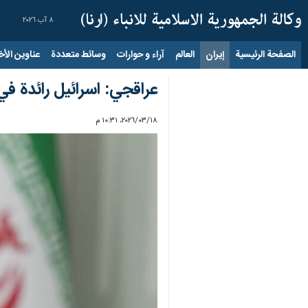
٨ آب ٢٠٢٦
الصفحة الرئيسية
إيران
العالم
آراء و حوارات
وسائط متعددة
عناوين الأخب
عراقجي: اسرائيل رائدة في
١٨‏/٠٣‏/٢٠٢٦، ١٠:٣١ م