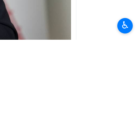
♿︎
طهران / 18 اذار/مارس/ارنا-
الاميركي الى ورطة اعمق من السقوط ال
وكتب عراقجي في مدونة على منصة "اكس" 
مثلا اسماء؛ الرئيس الاميركي، قادة ال
مجلس الامن، تهب عاصفة اعلامية هوجاء،
الامر متعلقا بـ"اسرائيل" ، فكأن قواعد 
السلاح وداعمين سياسيين.
واعتبر ما يحدث اليوم امام انظارنا لي
القواعد فقط على المنافسين والحصانة ام