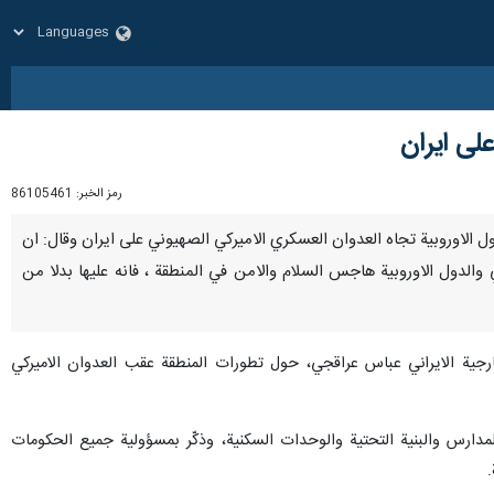
لى ايران
رمز الخبر:
86105461