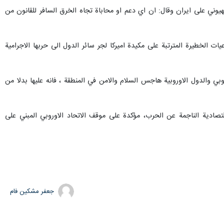
لدول الاوروبية تجاه العدوان العسكري الاميركي الصهيوني على ايران وقال: ان