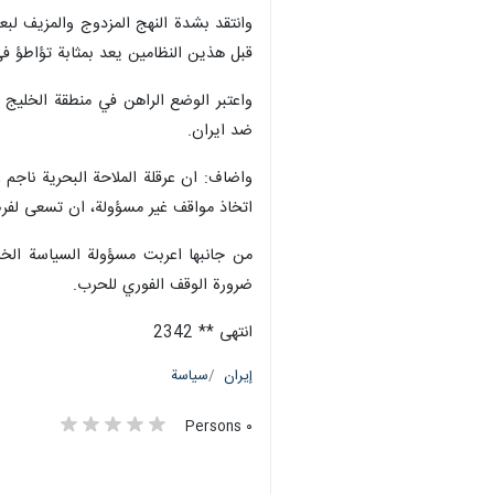
طهران / 18 اذار/مارس/ارنا-