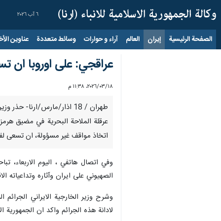
٦ آب ٢٠٢٦
الصفحة الرئيسية
إيران
العالم
آراء و حوارات
وسائط متعددة
عناوين الأخب
عراقجي: على اوروبا ان ت
١٨‏/٠٣‏/٢٠٢٦، ١١:٣٨ م