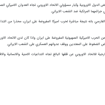
 حذر وزير الخارجية الايراني عباس عراقجي بشدة من النهج المزدوج والمزيف لبعض ا