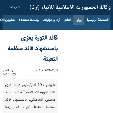
٦ آب ٢٠٢٦
الصفحة الرئيسية
إيران
العالم
آراء و حوارات
وسائط متعددة
عناوين الأخب
قائد الثورة يعزي
باستشهاد قائد منظمة
التعبئة
١٩‏/٠٣‏/٢٠٢٦، ١:٢٨ ص
رمز الخبر:
86105528
طهران / 19 اذار/مارس/ارنا- عزى
قائد الثورة الاسلامية آية الله السيد
مجتبى الخامنئي، باستشهاد قائد
منظمة التعبئة اللواء غلام رضا