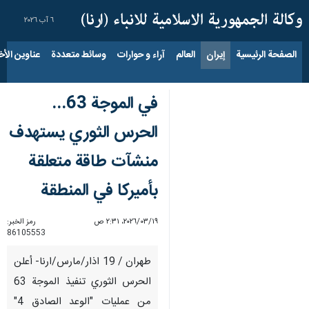
٦ آب ٢٠٢٦
الصفحة الرئيسية
إيران
العالم
آراء و حوارات
وسائط متعددة
عناوين الأخب
في الموجة 63...
الحرس الثوري يستهدف
منشآت طاقة متعلقة
بأميركا في المنطقة
١٩‏/٠٣‏/٢٠٢٦، ٢:٣١ ص
رمز الخبر:
86105553
طهران / 19 اذار/مارس/ارنا- أعلن
الحرس الثوري تنفيذ الموجة 63
من عمليات "الوعد الصادق 4"