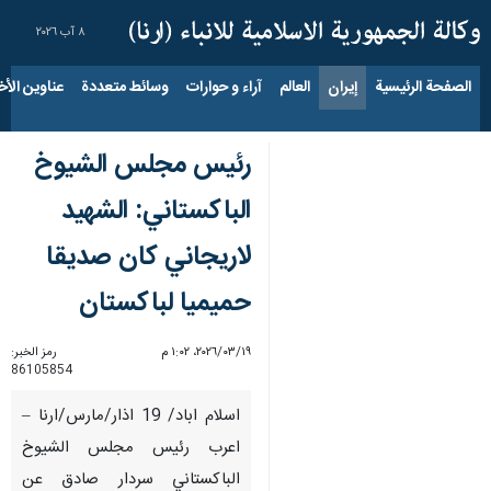
٨ آب ٢٠٢٦
الصفحة الرئيسية
إيران
العالم
آراء و حوارات
وسائط متعددة
عناوين الأخب
رئيس مجلس الشيوخ
الباكستاني: الشهيد
لاريجاني كان صديقا
حميميا لباكستان
١٩‏/٠٣‏/٢٠٢٦، ١:٠٢ م
رمز الخبر:
86105854
اسلام اباد/ 19 اذار/مارس/ارنا –
اعرب رئيس مجلس الشيوخ
الباكستاني سردار صادق عن