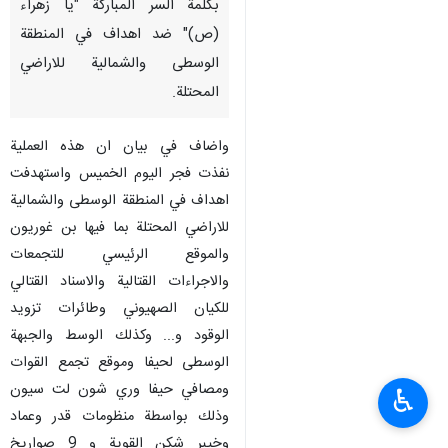
بكلمة السر المباركة "يا زهراء
(ص)" ضد اهداف في المنطقة
الوسطى والشمالية للاراضي
المحتلة.
واضاف في بيان ان هذه العملية
نفذت فجر اليوم الخميس واستهدفت
اهداف في المنطقة الوسطى والشمالية
للاراضي المحتلة بما فيها بن غوريون
والموقع الرئيسي للتجمعات
والاجراءات القتالية والاسناد القتالي
للكيان الصهيوني وطائرات تزويد
الوقود و... وكذلك الوسط والجبهة
الوسطى لحيفا وموقع تجمع القوات
ومصافي حيفا وري شون لت سيون
♿︎
وذلك بواسطة منظومات قدر وعماد
وخيبر شكن القوية و 9 صواريخ