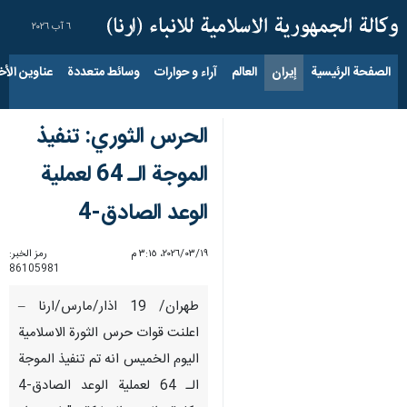
٦ آب ٢٠٢٦
الصفحة الرئيسية
إيران
العالم
آراء و حوارات
وسائط متعددة
عناوين الأخب
الحرس الثوري: تنفيذ
الموجة الـ 64 لعملية
الوعد الصادق-4
١٩‏/٠٣‏/٢٠٢٦، ٣:١٥ م
رمز الخبر:
86105981
طهران/ 19 اذار/مارس/ارنا –
اعلنت قوات حرس الثورة الاسلامية
اليوم الخميس انه تم تنفيذ الموجة
الـ 64 لعملية الوعد الصادق-4