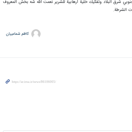
 التابعين للعدو الصهيوني في جنوبي شرق البلاد وتفكيك خلية ارهابية للشرير نعمت الله شه بخش المعروف
ت الشرطة.
کاظم شماعییان