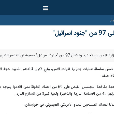
ار
ائيل"
اد حتفه.
واوضحت انه تم خلال عمليات شاملة لوحدة مكافحة التجسس القبض ع
اح البارد.