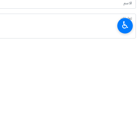
♿︎
أحدث الأخبار
الحرس الثوري: اعتراف وسائل الإعلام الأجنبية بهزيمة ترامب هو ثمرة نضال الإعل
٢٠٢٦-٠٨-٠٨ ٠٦:٥٧
المنتخب الإيراني يحرز 4 ميداليات متنوعة في الأولمبياد العالمي للذكاء الاصطناعي
٢٠٢٦-٠٨-٠٨ ٠٣:٤٦
محافظ البنك المركزي الايراني: تصريحات وزير الخزانة الأمريكي بشأن الاقتصاد ال