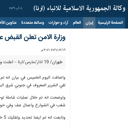
٨ آب ٢٠٢٦
الصفحة الرئيسية
إيران
العالم
آراء و حوارات
وسائط متعددة
عناوين الأخب
وزارة الامن تعلن القبض على 97 من "جنود اسر
١٩‏/٠٣‏/٢٠٢٦، ٣:٤٦ م
طهران/ 19 اذار/مارس/ارنا – اعلنت وزارة الامن عن تحديد واعتقال 97 من "جنود اسرائيل" مضيفة ان العنصر الشرير والمعروف في جنوبي شرق البلاد لقي حتفه.
لقي الشرير المعروف في جنوبي شرق البل
شغب في الشوارع واعمال عنف وفي حوزتهم 45 من الاسلحة النارية والذخيرة وكمية كبيرة من السل
وتابعت انه تم ايضا تحديد وتفكيك 5 خلايا للعملاء المسلحين للعدو الامريكي الصهيوني في خوزستان.