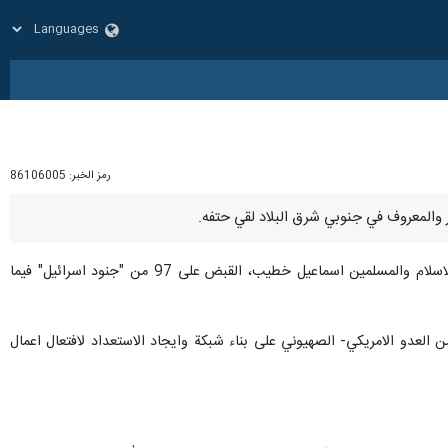
رمز الخبر:
86106005
واضافت اليوم الخميس في بيان انه تم ضمن سلسلة عمليات بطولية لقوات الامن، وفي ذكرى قائدهم الشهيد حجة الاسلام والمسلمين اسماعيل خطيب، القبض على 97 من "جنود اسرائيل" فيما
لى 69 من العملاء الخونة ممن اقدموا بتوجه من العدو الامريكي- الصهيوني على بناء شبكة وايجاد الاستعداد لافتعال اعمال