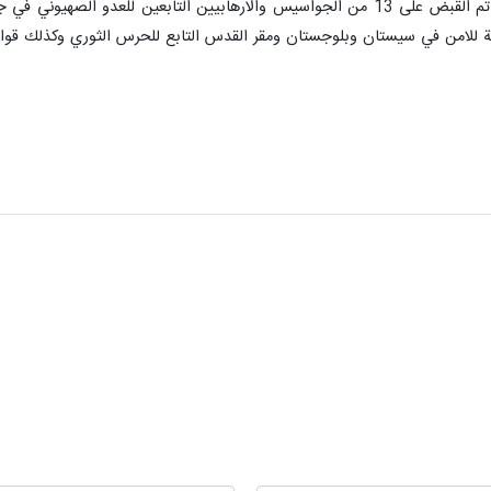
ومضت وزارة الامن في بيانها تقول انه تم القبض على 13 من الجواسيس والارهابيين
مة للامن في سيستان وبلوجستان ومقر القدس التابع للحرس الثوري وكذلك قوا