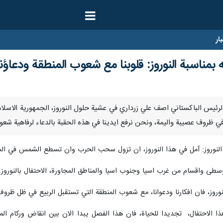
ار
مناسبة النوروز: قلوبنا مع شعوب المنطقة ودعاؤنا 
ارنا – هنا الرئيس الباكستاني اصف علي زرداري في عشية حلول النوروز، الجمهورية الاس
 في ظروف عصيبة واليمة، ونحن نرفع ايدينا في هذه الحقبة بالدعاء لرفاهية شعو
 النوروز: آمل في هذا النوروز، ان تزول سحب الحرب وان تسطع الشمس في السما
لوسطى واقسام من غرب اسيا وجنوب اسيا والمناطق المجاورة، الاحتفال بالنورو
روز، فان افكارنا ودعوانا، مع شعوب المنطقة التي تستقبل الربيع في ظل ظروف
ذا الاحتفال، تجديدا للحياة، فان هذا الفصل يبدا الان بين انقاض وركام الم