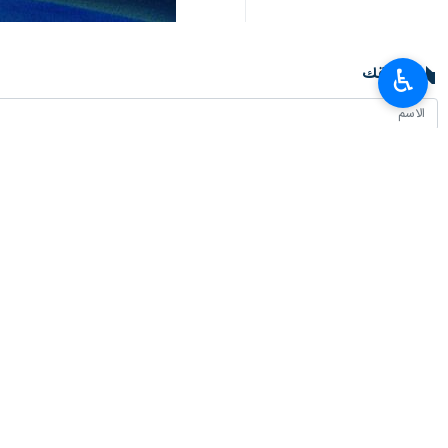
تعليقك
♿︎
أحدث الأخبار
وزير الرياضة يصل الى باكو
٢٠٢٦-٠٨-٠٦ ١٣:٠٤