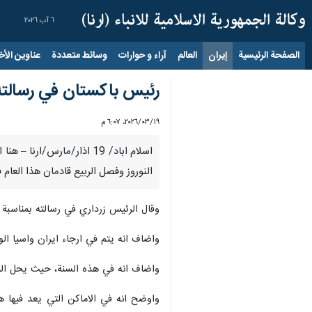
٦ آب ٢٠٢٦
الصفحة الرئيسية
إيران
العالم
آراء و حوارات
وسائط متعددة
عناوين الأخب
رئيس باكستان في رسالته ب
١٩‏/٠٣‏/٢٠٢٦، ٦:٠٧ م
اسلام اباد/ 19 اذار/مارس/
النوروز وفصل الربيع قادمان هذا العام
وقال الرئيس زرداري في رسالته بمناسبة
واضاف انه يتم في ارجاء ايران واسيا ا
واضاف انه في هذه السنة، حيث يحل النو
واوضح انه في الاماكن التي يعد فيها ه