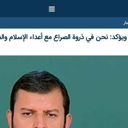
ار
ويؤكد: نحن في ذروة الصراع مع أعداء الإسلام وا