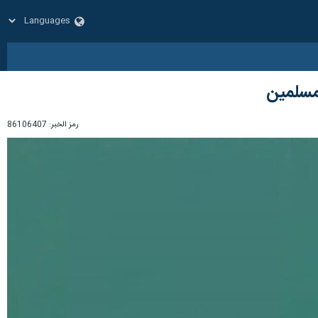
لمسلمين
رمز الخبر:
86106407