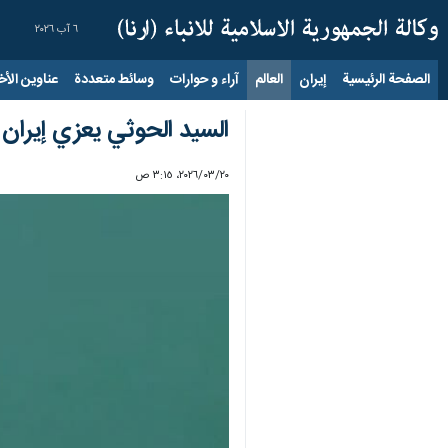
٦ آب ٢٠٢٦
الصفحة الرئيسية
إيران
العالم
آراء و حوارات
وسائط متعددة
عناوين الأخب
السيد الحوثي يعزي إيران 
٢٠‏/٠٣‏/٢٠٢٦، ٣:١٥ ص