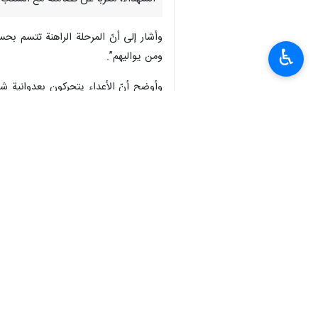
وأشار إلى أنّ المرحلة الراهنة تتسم بحس
♿︎
ومن يواليهم”.
وأوضح أنّ الأعداء يتحركون بعدوانية شدي
دائرة الاستهداف لا يغيّر من هذا الواقع.
وأضاف السيد الحوثي أنّ بعض أبناء الأمة
كما اعتبر أنّ “اتجاه المتظاهرين بالتدين
وأكد أنّ خيار الولاء للأعداء والمسارعة
أقصى حد”.
وفي سياق كملته، توجه السيد الحوثي بالت
انتهى ** 2342
العالم
محور المقاومة