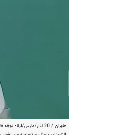
طهران / 20 اذار/مارس/ارنا-
الشهداء، معربًا عن تضامنه مع الشعب ا