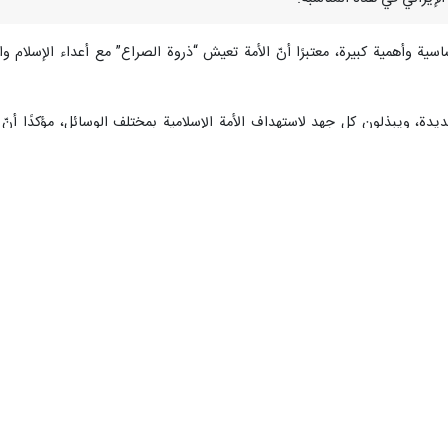
اسية وأهمية كبيرة، معتبرًا أنّ الأمة تعيش “ذروة الصراع” مع أعداء الإسلام و
دة، ويبذلون كل جهد لاستهداف الأمة الإسلامية بمختلف الوسائل، مؤكدًا أنّ الأ
 يختارون، التنصل من المسؤولية وانتظار تطورات الأحداث، واصفًا ذلك بـ”الجهل
 ممن تتبنى أنظمتهم التطبيع مع الكيان الإسرائيلي يتناقض مع القرآن”، مشيرًا إ
 في التولي لهم يشكّل أساس توجهات عدد من الأنظمة والحكومات العربية والإسلام
هاني إلى الشعب اليمني والأمة الإسلامية بمناسبة عيد الفطر السعيد.