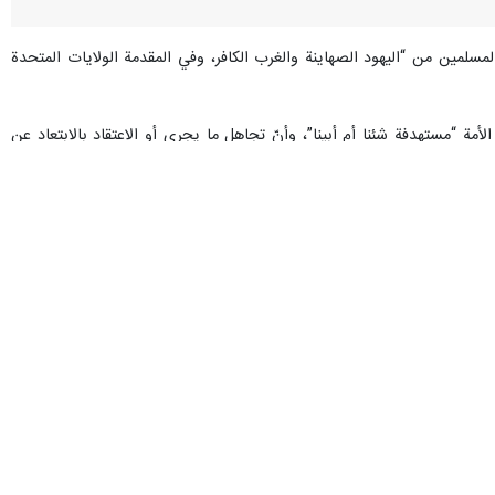
المسلمين من “اليهود الصهاينة والغرب الكافر، وفي المقدمة الولايات المتحدة
مة “مستهدفة شئنا أم أبينا”، وأنّ تجاهل ما يجري أو الاعتقاد بالابتعاد عن
 الكبير”.
لى أنّ تبرير هذه التوجهات يأتي في سياق الولاء للصهاينة.
ية، لافتًا إلى أنّ “اليهود بارعون في الاستغلال والتوظيف لمن يواليهم إلى