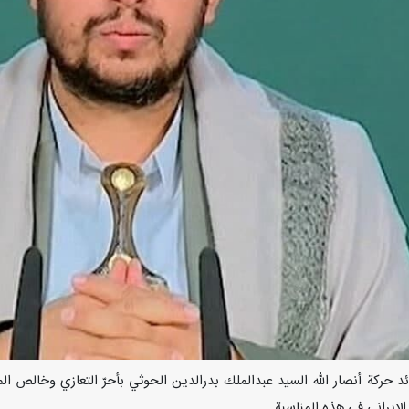
 توجّه قائد حركة أنصار الله السيد عبدالملك بدرالدين الحوثي بأحرّ التعازي وخال
لإيراني في هذه المناسبة.