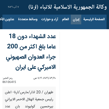
٧ آب ٢٠٢٦
الصفحة الرئيسية
إيران
العالم
آراء و حوارات
وسائط متعددة
عناوين الأخب
عدد الشهداء دون 18
عاما بلغ اكثر من 200
جراء العدوان الصهيوني
الاميركي على ايران
٢٠‏/٠٣‏/٢٠٢٦، ٤:٢٦ ص
رمز الخبر:
86106415
طهران / 20 اذار/مارس/ارنا- اعلن
رئيس جمعية الهلال الاحمر الايراني
بيرحسين كوليوند بان عدد