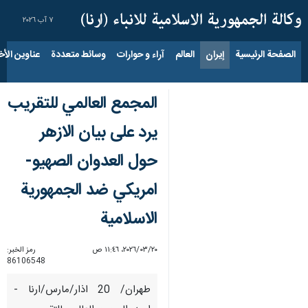
٧ آب ٢٠٢٦
الصفحة الرئيسية
إيران
العالم
آراء و حوارات
وسائط متعددة
عناوين الأخب
المجمع العالمي للتقريب
يرد على بيان الازهر
حول العدوان الصهيو-
امريكي ضد الجمهورية
الاسلامية
٢٠‏/٠٣‏/٢٠٢٦، ١١:٤٦ ص
رمز الخبر:
86106548
طهران/ 20 اذار/مارس/ارنا -