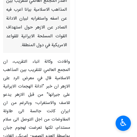
اصدر المجمع العالمي للتقريب بين
المذاهب الاسلامية بيانا اعرب فيه
عن اسفه واستغرابه لبيان الادانة
الصادر عن الازهر حول استهداف
القوات المسلحة الايرانية للقواعد
الامريكية في دول المنطقة.
وافادت وكالة انباء التقريب، ان
المجمع العالمي للتقريب بين المذاهب
الاسلامية قال في معرض الرد على
الازهر ان خبر "ادانة الهجمات الايرانية
على جيرانها" من قبل الازهر يدعو
للاسف والاستغراب؛ وبالرغم من ان
ايران كانت جالسة الى طاولة
المفاوضات من اجل التوصل الى سلام
♿︎
مستدام، لكنها تعرضت لهجوم جبان
بواسطة العدو الصهيو- امريكي الغادر؛