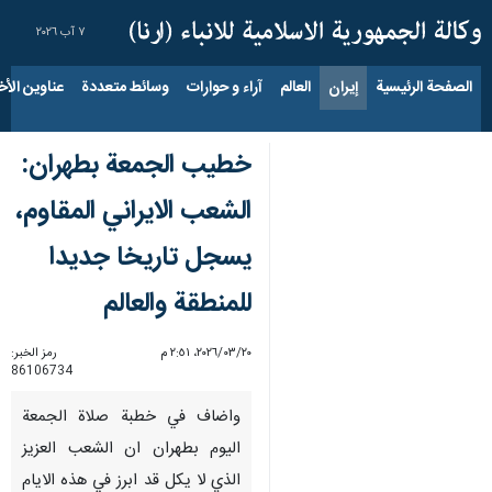
٧ آب ٢٠٢٦
الصفحة الرئيسية
إيران
العالم
آراء و حوارات
وسائط متعددة
عناوين الأخب
خطيب الجمعة بطهران:
الشعب الايراني المقاوم،
يسجل تاريخا جديدا
للمنطقة والعالم
٢٠‏/٠٣‏/٢٠٢٦، ٢:٥١ م
رمز الخبر:
86106734
واضاف في خطبة صلاة الجمعة
اليوم بطهران ان الشعب العزيز
الذي لا يكل قد ابرز في هذه الايام