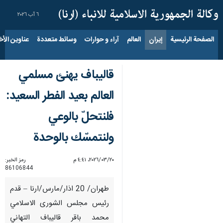
٦ آب ٢٠٢٦
الصفحة الرئيسية
إيران
العالم
آراء و حوارات
وسائط متعددة
عناوين الأخب
قاليباف يهنئ مسلمي
العالم بعيد الفطر السعيد:
فلنتحلّ بالوعي
ولنتمسّك بالوحدة
٢٠‏/٠٣‏/٢٠٢٦، ٤:٤١ م
رمز الخبر:
86106844
طهران/ 20 اذار/مارس/ارنا – قدم
رئيس مجلس الشورى الاسلامي
محمد باقر قاليباف التهاني