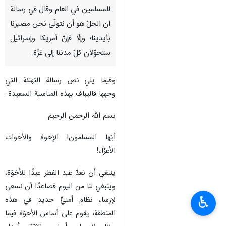
للمسلمين في العام وقال في رسالة
ان الحلّ هو أن نتولّى نحن مصيرنا
بأيدينا؛ وإلّا فإنّ أمريكا وإسرائيل
ستحوّلان كلّ مدننا إلى غزّة.
وفيما يلي نص رسالة التهنئة التي
وجهها قاليباف بهذه المناسبة السعيدة:
بسم الله الرحمن الرحيم
أيّها المسلمون! الإخوة والأخوات
الأعزّاء!
ينبغي أن نعدّ عيد الفطر عيدًا للأخوّة،
وينبغي لنا من اليوم فصاعدًا أن نسعى
♿︎
لإرساء نظامٍ أمنيٍّ جديدٍ في هذه
المنطقة، يقوم على أساس الأخوّة فيما