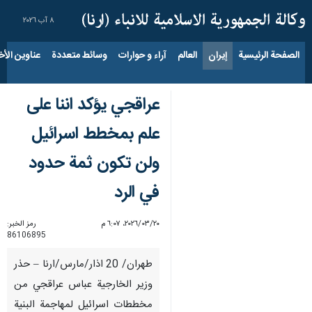
٨ آب ٢٠٢٦
الصفحة الرئيسية
إيران
العالم
آراء و حوارات
وسائط متعددة
عناوين الأخب
عراقجي يؤكد اننا على
علم بمخطط اسرائيل
ولن تكون ثمة حدود
في الرد
٢٠‏/٠٣‏/٢٠٢٦، ٦:٠٧ م
رمز الخبر:
86106895
طهران/ 20 اذار/مارس/ارنا – حذر
وزير الخارجية عباس عراقجي من
مخططات اسرائيل لمهاجمة البنية