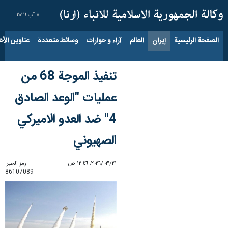
٨ آب ٢٠٢٦
الصفحة الرئيسية
إيران
العالم
آراء و حوارات
وسائط متعددة
عناوين الأخب
تنفيذ الموجة 68 من
عمليات "الوعد الصادق
4" ضد العدو الاميركي
الصهيوني
٢١‏/٠٣‏/٢٠٢٦، ١٢:٤٦ ص
رمز الخبر:
86107089