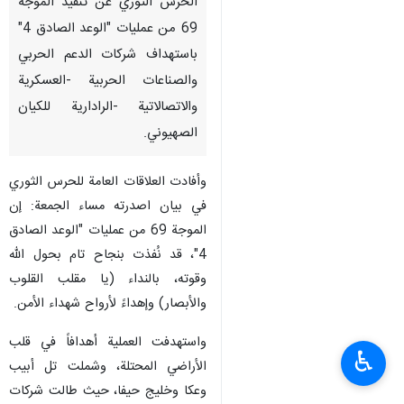
طهران / 21 اذار/مارس/ارنا- اعلن
الحرس الثوري عن تنفيذ الموجة
69 من عمليات "الوعد الصادق 4"
باستهداف شركات الدعم الحربي
والصناعات الحربية -العسكرية
والاتصالاتية -الرادارية للكيان
الصهيوني.
وأفادت العلاقات العامة للحرس الثوري
في بيان اصدرته مساء الجمعة: إن
الموجة 69 من عمليات "الوعد الصادق
♿︎
4"، قد نُفذت بنجاح تام بحول الله
وقوته، بالنداء (يا مقلب القلوب