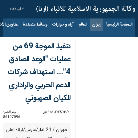
٧ آب ٢٠٢٦
الصفحة الرئيسية
إيران
العالم
آراء و حوارات
وسائط متعددة
عناوين الأخب
تنفيذ الموجة 69 من
عمليات "الوعد الصادق
4"... استهداف شركات
الدعم الحربي والراداري
للكيان الصهيوني
٢١‏/٠٣‏/٢٠٢٦، ١:٤٢ ص
رمز الخبر:
86107096