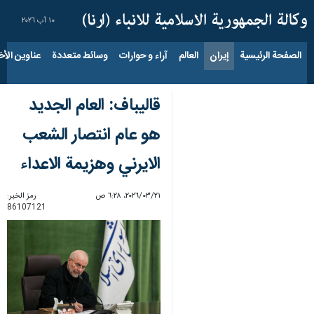
١٠ آب ٢٠٢٦
الصفحة الرئيسية
إيران
العالم
آراء و حوارات
وسائط متعددة
عناوين الأخب
قاليباف: العام الجديد
هو عام انتصار الشعب
الايرني وهزيمة الاعداء
٢١‏/٠٣‏/٢٠٢٦، ٦:٢٨ ص
رمز الخبر:
86107121