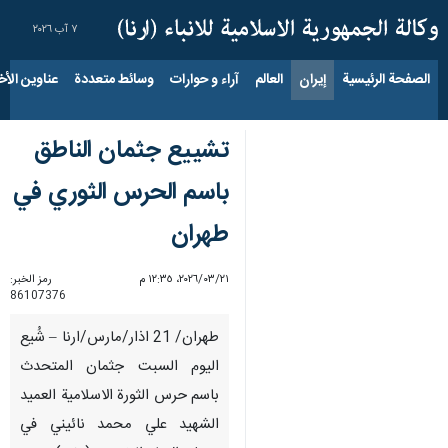
٧ آب ٢٠٢٦
الصفحة الرئيسية
إيران
العالم
آراء و حوارات
وسائط متعددة
عناوين الأخب
تشييع جثمان الناطق
باسم الحرس الثوري في
طهران
٢١‏/٠٣‏/٢٠٢٦، ١٢:٣٥ م
رمز الخبر:
86107376
طهران/ 21 اذار/مارس/ارنا – شُيع
اليوم السبت جثمان المتحدث
باسم حرس الثورة الاسلامية العميد
الشهيد علي محمد نائيني في