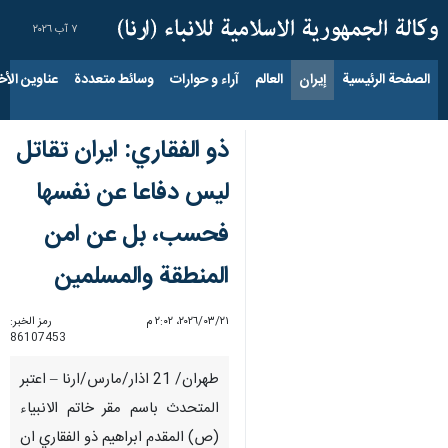
٧ آب ٢٠٢٦
الصفحة الرئيسية
إيران
العالم
آراء و حوارات
وسائط متعددة
عناوين الأخب
ذو الفقاري: ايران تقاتل
ليس دفاعا عن نفسها
فحسب، بل عن امن
المنطقة والمسلمين
٢١‏/٠٣‏/٢٠٢٦، ٢:٠٢ م
رمز الخبر:
86107453
طهران/ 21 اذار/مارس/ارنا – اعتبر
المتحدث باسم مقر خاتم الانبياء
(ص) المقدم ابراهيم ذو الفقاري ان