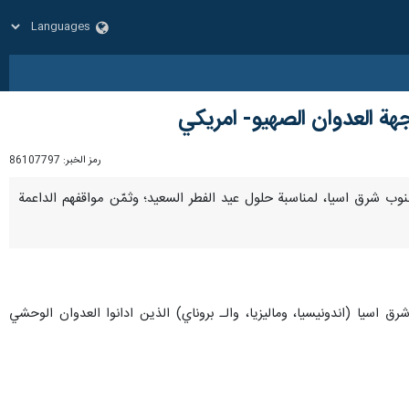
هة العدوان الصهيو- امريكي
رمز الخبر:
86107797