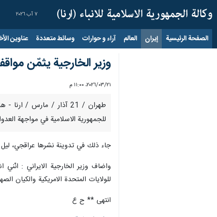
٧ آب ٢٠٢٦
الصفحة الرئيسية
إيران
العالم
آراء و حوارات
وسائط متعددة
عناوين الأخب
وزير الخارجية يثمّن موا
٢١‏/٠٣‏/٢٠٢٦، ١١:٠٠ م