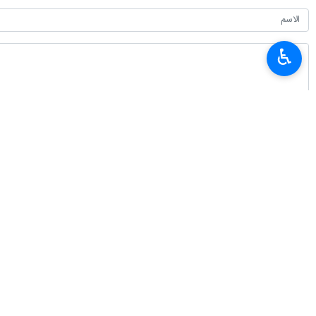
طهران / 21 آذار / مارس /
♿︎
للجمهورية الاسلامية في مواجهة العدو
جاء ذلك في تدوينة نشرها عراقجي، ليل 
واضاف وزير الخارجية الايراني : انّني 
للولايات المتحدة الامريكية والكيان الص
انتهى ** ح ع
إيران
سياسة
٠ Persons
سمات