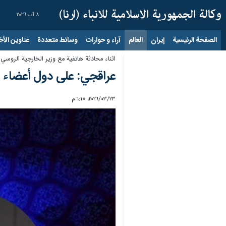
٨ آب ٢٠٢٦
الصفحة الرئيسية
إيران
العالم
آراء و حوارات
وسائط متعددة
عناوين الأخب
اثناء محادثة هاتفية مع وزير الخارجية الروسي؛
عراقجي: على دول أعضاء م
٢٣‏/٠٣‏/٢٠٢٦، ٦:١٨ م