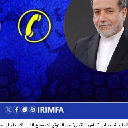
ل وزير الخارجية الايراني "عباس عراقجي" من المتوقع ألّا تسمح الدول الأعضاء ف