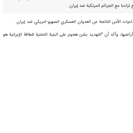
زامنا مع الجرائم المرتكبة ضد إيران.
داعيات الأمن الناتجة عن العدوان العسكري الصهيو-امريكي ضد إيران.
اضيها، وأكد أن "التهديد بشن هجوم على البنية التحتية للطاقة الإيرانية هو
ات غير الصحيحة الموجهة الى إيران في هذا الخصوص، موضحا أن " انعدام
لي يجب محاسبة هذين المعتدين ومساءلتهما بسبب خرقهما للقانون وجرائمهما
حدة في استغلال مجلس الأمن للضغط على إيران، قائلا: إن القرار المؤرخ في
المتوقع أن الدول الأعضاء في مجلس الأمن الدولي، وبخاصة روسيا والصين،
 مجلس الأمن لإحداث مزيد من التعقيد في الوضع تزامنا مع جرائمها المرتكبة