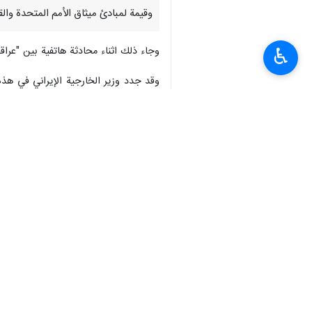
وقیمة لمبادئ ميثاق الأمم المتحدة وال
وجاء ذلك اثناء محادثة هاتفية بين "عرا
♿︎
وقد جدد وزير الخارجية الإيراني في هذه 
مصداق بارز لجرائم الحرب والإبادة الجما
ولفت عراقجي الى تداعيات الحرب الصهي
الاستقرار في مضيق هرمز هو نتيجة مباش
ذالمرتكبة."
وأعرب وزير الخارجية الايراني عن أسفه 
11 آذار/ مارس بشأن الوضع في المنطقة يعد تشويها واضحا للواقع، لأنه بدلا من محاسبة المعتدين، وجّه اللوم الى إيران.
وأدان عراقجي أيضا قيام الولايات المت
وغيرهما من الدول التي تولي قيمة لمباد
ضد إيران.