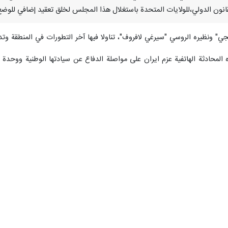
قانون الدولي،للولايات المتحدة باستغلال هذا المجلس لخلق تعقيد إضافي للوضع ت
قجي" ونظيره الروسي "سيرغي لافروف"، تناولا فيها آخر التطورات في المنطقة وت
المحادثة الهاتفية عزم ايران على مواصلة الدفاع عن سيادتها الوطنية ووحدة أر
عية، وفي حال تنفيذ مثل هذا التهديد سيكون رد إيران سريعا وحازما.
و-امريكية على أمن وسلامة الملاحة البحرية في مضيق هرمز، والى الاتهام
رة لهذه الهجمات الصهيو-امريكية غير القانونية ضد إيران، وأن المجتمع الدو
الشديد لسلوك بعض الدول، ومن بينها البحرين، في اتباع سياسة الولايات المت
حدة وبعض حلفائها بتقديم مشروع قرار مماثل في مجلس الأمن، مؤكدا أنه "من 
ئ ميثاق الأمم المتحدة والقانون الدولي، ألا تسمح للولايات المتحدة باستغلال