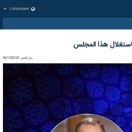
باستغلال هذا المجلس
رمز الخبر:
86108926