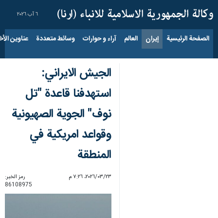
٦ آب ٢٠٢٦
الصفحة الرئيسية
إيران
العالم
آراء و حوارات
وسائط متعددة
عناوين الأخب
الجيش الايراني:
استهدفنا قاعدة "تل
نوف" الجوية الصهيونية
وقواعد امريكية في
المنطقة
٢٣‏/٠٣‏/٢٠٢٦، ٧:٢٦ م
رمز الخبر:
86108975