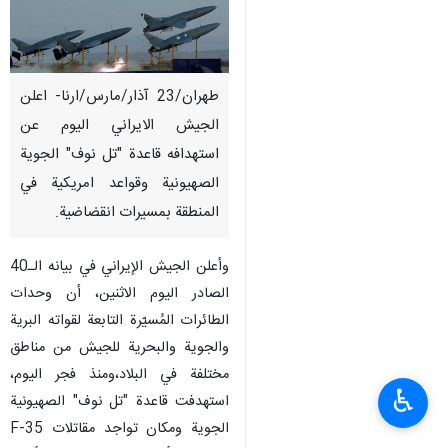
طهران/23 آذار/مارس/ارنا- اعلن
الجيش الايراني اليوم عن
استهدافه قاعدة "تل نوف" الجوية
الصهيونية وقواعد امريكية في
المنطقة بمسيرات انقضاضية.
وأعلن الجيش الإيراني في بيانه الـ40
الصادر اليوم الاثنين، أن وحدات
الطائرات المُسيّرة التابعة لقواته البرية
والجوية والبحرية للجیش من مناطق
مختلفة في البلاد،ومنذ فجر اليوم،
♿︎
استهدفت قاعدة "تل نوف" الصهيونية
الجوية ومكان تواجد مقاتلات F-35