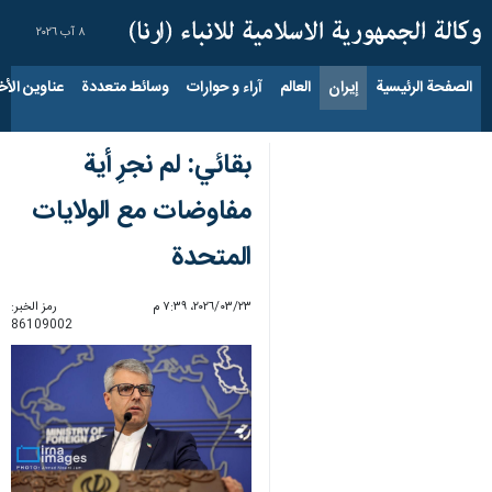
٨ آب ٢٠٢٦
الصفحة الرئيسية
إيران
العالم
آراء و حوارات
وسائط متعددة
عناوين الأخب
بقائي: لم نجرِ أية
مفاوضات مع الولايات
المتحدة
٢٣‏/٠٣‏/٢٠٢٦، ٧:٣٩ م
رمز الخبر:
86109002