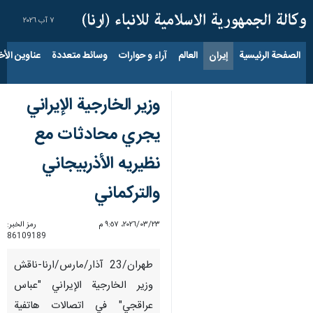
٧ آب ٢٠٢٦
الصفحة الرئيسية
إيران
العالم
آراء و حوارات
وسائط متعددة
عناوين الأخب
وزير الخارجية الإيراني
يجري محادثات مع
نظيريه الأذربيجاني
والتركماني
٢٣‏/٠٣‏/٢٠٢٦، ٩:٥٧ م
رمز الخبر:
86109189
طهران/23 آذار/مارس/ارنا-ناقش
وزير الخارجية الإيراني "عباس
عراقجي" في اتصالات هاتفية